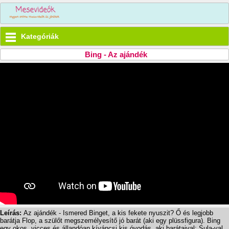
Kategóriák
Bing - Az ajándék
Leírás:
Az ajándék - Ismered Binget, a kis fekete nyuszit? Ő és legjobb
barátja Flop, a szülőt megszemélyesítő jó barát (aki egy plüssfigura). Bing
egy okos, vicces és állandóan kíváncsi kis óvodás, aki barátaival: Sula-val,