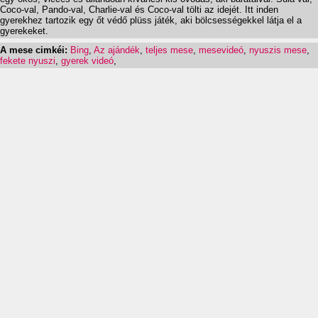
Coco-val, Pando-val, Charlie-val és Coco-val tölti az idejét. Itt inden
gyerekhez tartozik egy őt védő plüss játék, aki bölcsességekkel látja el a
gyerekeket.
A mese cimkéi:
Bing
,
Az ajándék
,
teljes mese
,
mesevideó
,
nyuszis mese
,
fekete nyuszi
,
gyerek videó
,