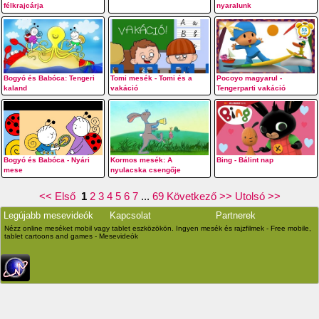
félkrajcárja
nyaralunk
Bogyó és Babóca: Tengeri
Tomi mesék - Tomi és a
Pocoyo magyarul -
kaland
vakáció
Tengerparti vakáció
Bogyó és Babóca - Nyári
Kormos mesék: A
Bing - Bálint nap
mese
nyulacska csengője
<< Első
1
2
3
4
5
6
7
...
69
Következő >>
Utolsó >>
Legújabb mesevideók
Kapcsolat
Partnerek
Nézz online meséket mobil vagy tablet eszközökön. Ingyen mesék és rajzfilmek - Free mobile,
tablet cartoons and games - Mesevideók