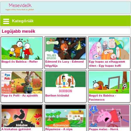
Kategóriák
Legújabb mesék
Bogyó és Babóca - Roller
Edmond és Lucy - Edmond
Egy kupac az elhagyatott
tölgyfája
réten - Egy kupac kufli
Pipp és Polli - Az ajándék
Boribon kirándul
Bogyó és Babóca -
Focimeccs
A kiskakas gyémánt
Répamese - A répa
Peppa malac - Hurrá