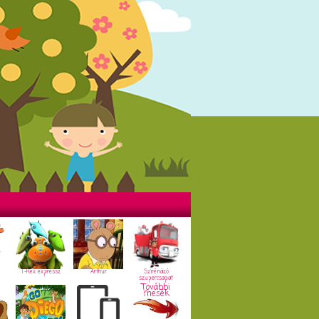
T-Rex expressz
Arthur
Szirénázó
szupercsapat
További
mesék