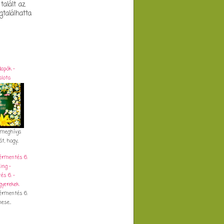
talált az
találhatta
dapók -
alota
 meghívja
t, hogy...
dérmentés 6.
dérmentés 6.
se...