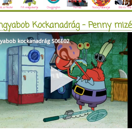
ob, a mester
Fifi virágoskertje
Chuggington
Thomas
Noddy kalandjai
Bibi és Tina
ngyabob Kockanadrág - Penny mizé