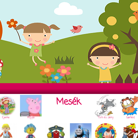
Mesék
Eperke
Peppa
Tom és Jerry
Garfield