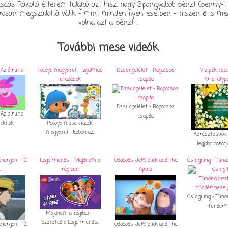
sdás Rákolló étterem tulaja) azt hisz, hogy Spongyabob pénzt (penny-t 
osan megszállottá válik - mint minden ilyen esetben - hiszen ő is meg
volna azt a pénzt !
További mese videók
 Az álruha
Pocoyo magyarul - izgalmas
Dzsungelélet - Ragacsos
Vizipók-cso
utazások
csapda
Kristályp
Dzsungelélet - Ragacsos
 Az álruha
csapda
soknak
Pocoyo mese videók
magyarul - Ebben az...
Keresztespók
legjobb barátjá
ergon - 10.
Lego Friends - Majdnem a
Oddbods-Jeff, Slick and the
Csingiling - Tün
z
régiben
Apple
Csingiling - Tün
- tündérme
Majdnem a régiben -
Szereted a Lego Friends...
ergon - 10.
Oddbods-Jeff, Slick and the