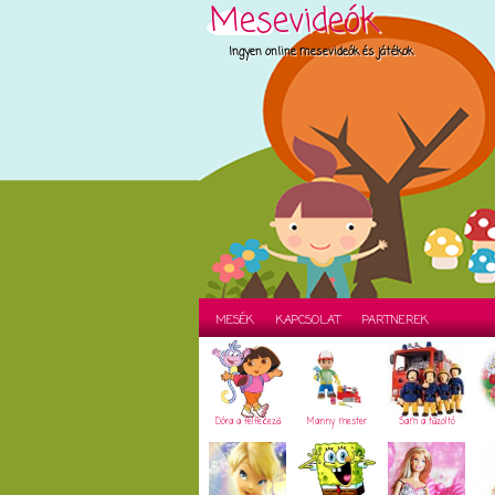
Mesevideók
Ingyen online mesevideók és játékok
MESÉK
KAPCSOLAT
PARTNEREK
Dóra a felfedező
Manny mester
Sam a tűzoltó