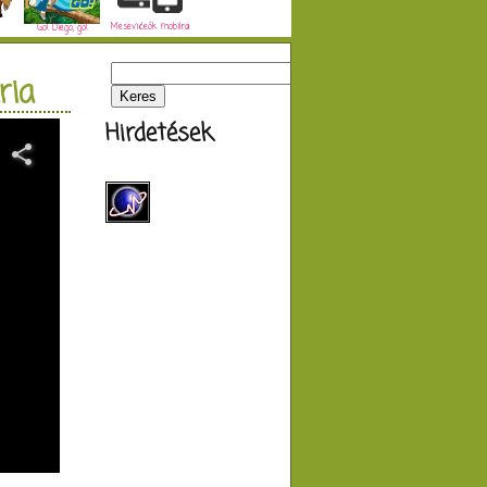
Mesevideók mobilra
Go! Diego, go!
ria
Hirdetések