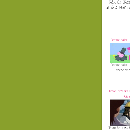
Rák úr (Roz
utcán). Hamar
Peppa malac -
Peppa malac -
mese ovi
Transformers En
Rés
Transformers En