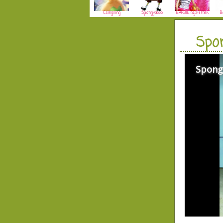
Csingiling
Spongyabob
BARBIE rajzfilmek
B
Spo