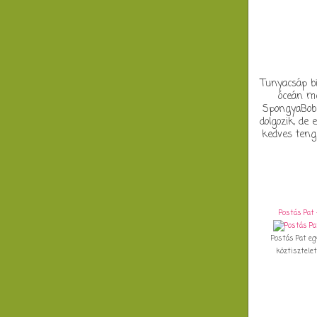
Tunyacsáp bi
óceán mé
SpongyaBob 
dolgozik, de
kedves tenge
Postás Pat 
Postás Pat eg
köztiszteletb