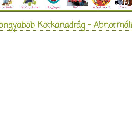
ob, a mester
Fifi virágoskertje
Chuggington
Thomas
Noddy kalandjai
Bibi és Tina
ongyabob Kockanadrág - Abnormáli