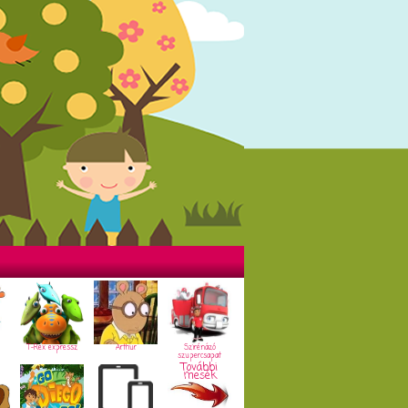
T-Rex expressz
Arthur
Szirénázó
szupercsapat
További
mesék