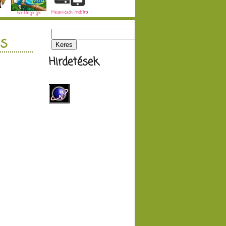
Mesevideók mobilra
Go! Diego, go!
s
Hirdetések