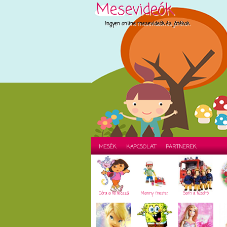
Mesevideók
Ingyen online mesevideók és játékok
MESÉK
KAPCSOLAT
PARTNEREK
Dóra a felfedező
Manny mester
Sam a tűzoltó