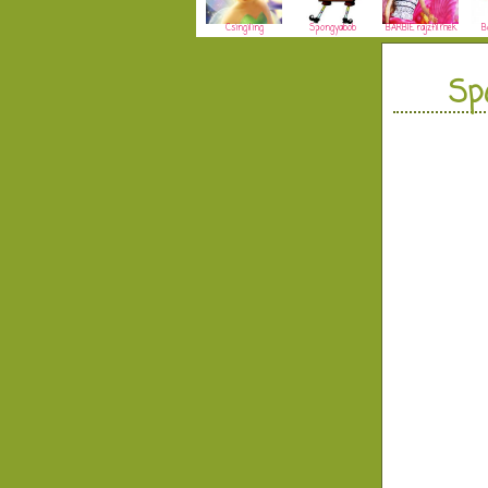
Csingiling
Spongyabob
BARBIE rajzfilmek
B
Sp