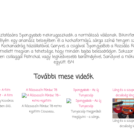
ztatására Spongyabob nekirugaszkodik a normálissá válásnak. Bikinife
lyén egy ananász belsejében él a kockaformájú, sárga színű tengeri s
Kockanadrág háziállatával, Garyvel, a csigával. SpongyaBob a Rozsdás R
 emellett megvan a tehetsége, hogy minden bajba belesodródjon. Sokszo
ri csillaggal Patrickal, vagy legkedvesebb barátnőjével, Sandyvel a mók
együtt. 6/4
További mese videók
- A film
A Rózsaszín Párduc 78
Spongyabob - Az új
Láng és a szup
Tunyacsáp
dicsőség láng
y kisváros
en álló...
A Rózsaszín Párduc 78-retro
rajzfilm Clouseau...
Tunyacsáp megpróbál
megújulni - a sárga...
Láng és a szup
dicsőség lán