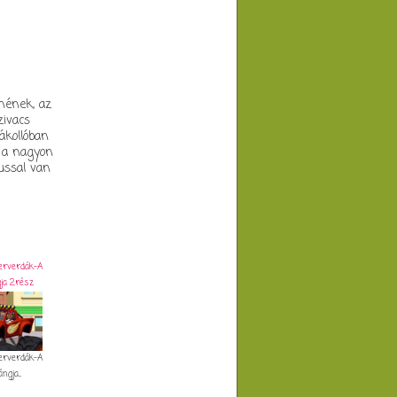
nének, az
zivacs
ákollóban
r a nagyon
ussal van
erverdák-A
ja 2.rész
erverdák-A
gja...