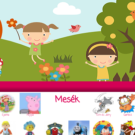
Mesék
Eperke
Peppa
Tom és Jerry
Garfield