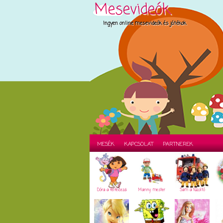
Mesevideók
Ingyen online mesevideók és játékok
MESÉK
KAPCSOLAT
PARTNEREK
Dóra a felfedező
Manny mester
Sam a tűzoltó