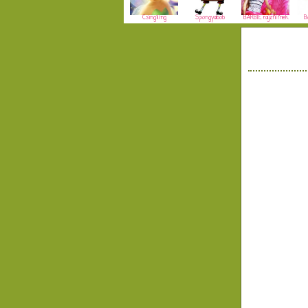
Csingiling
Spongyabob
BARBIE rajzfilmek
B