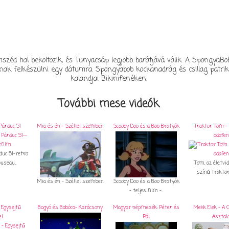
széd hal beköltözik, és Tunyacsáp legjobb barátjává válik. A SpongyaBo
ak felkészülni egy dátumra. Spongyabob kockanadrág és csillag patri
kalandjai Bikinifenéken.
További mese videók
Párduc 51
Mia és én - Széllel szemben
Scooby Doo és a Boo Bratyók
Traktor Tom - 
odafen
duc 51-retro
useau...
Tom, az életvi
színű traktor 
Mia és én - Széllel szemben
Scooby Doo és a Boo Bratyók
- teljes film -...
 Egysejtű
Bogyó és Babóca- Karácsony
Magyar népmesék: Péter és
Mekk Elek - A 
el
Pál
Asztal