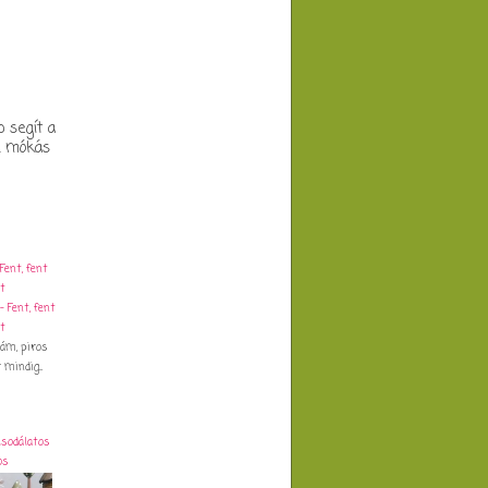
b segít a
k mókás
Fent, fent
t
dám, piros
mindig...
Csodálatos
os