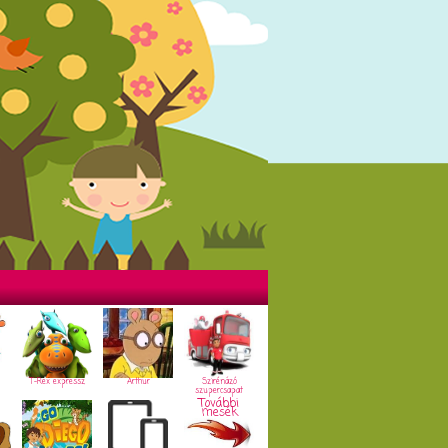
T-Rex expressz
Arthur
Szirénázó
szupercsapat
További
mesék