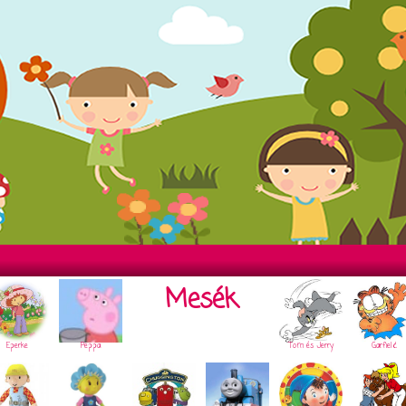
Mesék
Eperke
Peppa
Tom és Jerry
Garfield