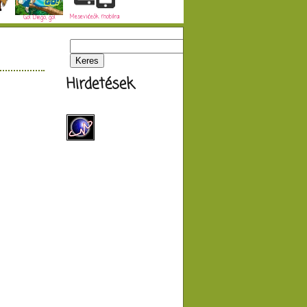
Mesevideók mobilra
Go! Diego, go!
Hirdetések