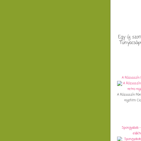
Egy új szom
Tunyacsápn
A Rózsaszín 
A Rózsaszín Pár
rajzfilm Clo
Spongyabob -
előét