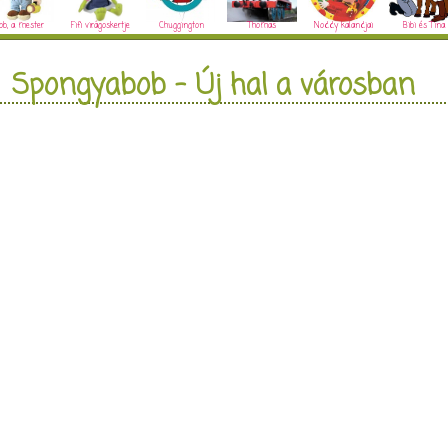
ob, a mester
Fifi virágoskertje
Chuggington
Thomas
Noddy kalandjai
Bibi és Tina
Spongyabob - Új hal a városban