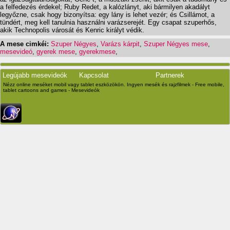
a felfedezés érdekel; Ruby Redet, a kalózlányt, aki bármilyen akadályt
legyőzne, csak hogy bizonyítsa: egy lány is lehet vezér; és Csillámot, a
tündért, meg kell tanulnia használni varázserejét. Egy csapat szuperhős,
akik Technopolis városát és Kenric királyt védik.
A mese cimkéi:
Szuper Négyes
,
Varázs kárpit
,
Szuper Négyes mese
,
mesevideó
,
gyerek mese
,
gyerekmese
,
Legújabb mesevideók
Kapcsolat
Partnerek
Nézz online meséket mobil vagy tablet eszközökön. Ingyen mesék és rajzfilmek - Free mobile,
tablet cartoons and games - Mesevideók