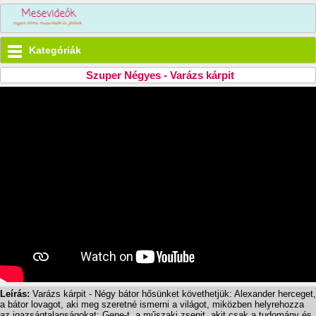
Kategóriák
Szuper Négyes - Varázs kárpit
Leírás:
Varázs kárpit - Négy bátor hősünket követhetjük: Alexander herceget,
a bátor lovagot, aki meg szeretné ismerni a világot, miközben helyrehozza
az igazságtalanságokat; Gene-t, a műszaki zsenit, akit csak a tudomány és